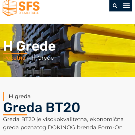
O kom
H Grede
Početna
–
H Grede
H greda
Greda BT20
Greda BT20 je visokokvalitetna, ekonomična
greda poznatog DOKINOG brenda Form-On.