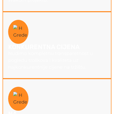
svakom projektu.
KONKURENTNA CIJENA
Nudimo kompletnu transparetnost u
pogledu troškova i kvaliteta uz
najkonkurentnije cijene na tržištu.
NA