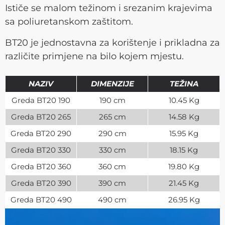
Ističe se malom težinom i srezanim krajevima
sa poliuretanskom zaštitom.
BT20 je jednostavna za korištenje i prikladna za
različite primjene na bilo kojem mjestu.
NAZIV
DIMENZIJE
TEŽINA
Greda BT20 190
190 cm
10.45 Kg
Greda BT20 265
265 cm
14.58 Kg
Greda BT20 290
290 cm
15.95 Kg
Greda BT20 330
330 cm
18.15 Kg
Greda BT20 360
360 cm
19.80 Kg
Greda BT20 390
390 cm
21.45 Kg
Greda BT20 490
490 cm
26.95 Kg