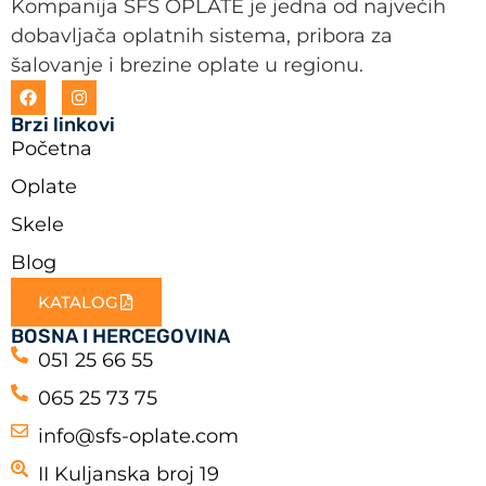
Kompanija SFS OPLATE je jedna od najvećih
dobavljača oplatnih sistema, pribora za
šalovanje i brezine oplate u regionu.
Brzi linkovi
Početna
Oplate
Skele
Blog
KATALOG
BOSNA I HERCEGOVINA
051 25 66 55
065 25 73 75
info@sfs-oplate.com
II Kuljanska broj 19