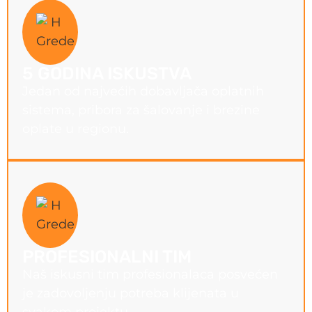
5 GODINA ISKUSTVA
Jedan od najvećih dobavljača oplatnih
sistema, pribora za šalovanje i brezine
oplate u regionu.
PROFESIONALNI TIM
Naš iskusni tim profesionalaca posvećen
je zadovoljenju potreba klijenata u