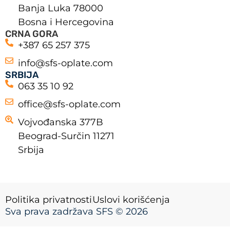
Banja Luka 78000
Bosna i Hercegovina
CRNA GORA
+387 65 257 375
info@sfs-oplate.com
SRBIJA
063 35 10 92
office@sfs-oplate.com
Vojvođanska 377B
Beograd-Surčin 11271
Srbija
Politika privatnosti
Uslovi korišćenja
Sva prava zadržava SFS © 2026